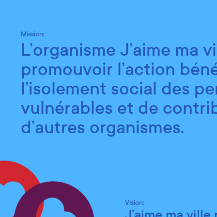
Warning: Undefined array key "campagnes_financement" i
Notre équipe
Mission:
L’organisme J’aime ma vi
J’aime
Membres du Conseil d'a
promouvoir l’action béné
organi
appel 
l’isolement social des pe
Ahmanda Hagenmuller
Admini
mobili
Scott Okyere
Admin
vulnérables et de contri
plus b
Dan Di Vincenzo
Présid
d’autres organismes.
Karine Pintal
Vice-
Josiane Lévesque
Secrét
Nos partenai
Cassandre Gourdet
Admini
Firmina Firmin
Admini
Nos pro
Membres de l'équipe
Vision:
Mercred
J’aime ma ville 
Noro Razanahoera
Respon